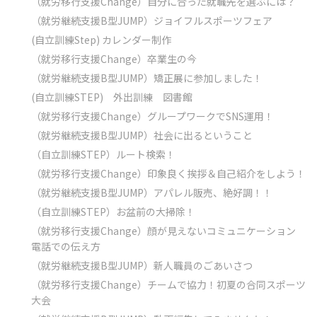
（就労移行支援Change）自分に合った就職先を選ぶには？
（就労継続支援B型JUMP）ジョイフルスポーツフェア
(自立訓練Step) カレンダー制作
（就労移行支援Change）卒業生の今
（就労継続支援B型JUMP）矯正展に参加しました！
(自立訓練STEP) 外出訓練 図書館
（就労移行支援Change）グループワークでSNS運用！
（就労継続支援B型JUMP）社会に出るということ
（自立訓練STEP）ルート検索！
（就労移行支援Change）印象良く挨拶＆自己紹介をしよう！
（就労継続支援B型JUMP）アパレル販売、絶好調！！
（自立訓練STEP）お盆前の大掃除！
（就労移行支援Change）顔が見えないコミュニケーション
電話での伝え方
（就労継続支援B型JUMP）新人職員のごあいさつ
（就労移行支援Change）チームで協力！初夏の合同スポーツ
大会