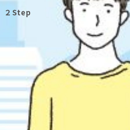
２Step