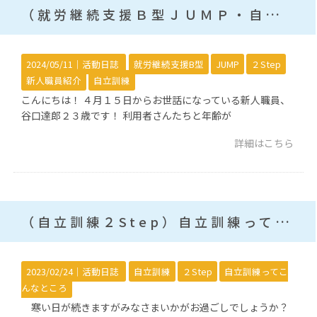
（就労継続支援Ｂ型ＪＵＭＰ・自立訓練２Step）新人職員ご紹介
2024/05/11｜
活動日誌
就労継続支援B型
JUMP
２Step
新人職員紹介
自立訓練
こんにちは！ ４月１５日からお世話になっている新人職員、
谷口達郎２３歳です！ 利用者さんたちと年齢が
詳細はこちら
（自立訓練２Step）自立訓練ってこんなところ！
2023/02/24｜
活動日誌
自立訓練
２Step
自立訓練ってこ
んなところ
寒い日が続きますがみなさまいかがお過ごしでしょうか？