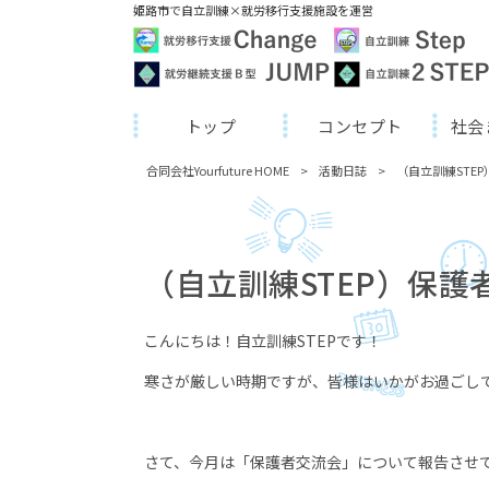
姫路市で自立訓練×就労移行支援施設を運営
トップ
コンセプト
社会
合同会社Yourfuture HOME
>
活動日誌
>
（自立訓練STE
（自立訓練STEP）保護
こんにちは！自立訓練
STEP
です！
寒さが厳しい時期ですが、皆様はいかがお過ごし
さて、今月は「保護者交流会」について報告させ