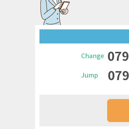
079
Change
079
Jump