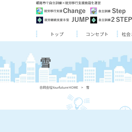
姫路市で自立訓練×就労移行支援施設を運営
トップ
コンセプト
社会
雪
合同会社Yourfuture HOME
>
雪