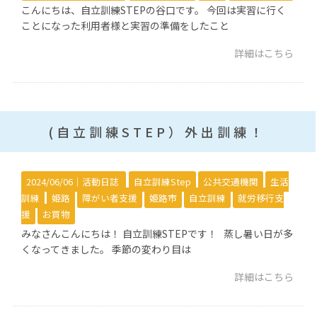
こんにちは、自立訓練STEPの谷口です。 今回は実習に行く
ことになった利用者様と実習の準備をしたこと
詳細はこちら
(自立訓練STEP）外出訓練！
2024/06/06｜
活動日誌
自立訓練Step
公共交通機関
生活
訓練
姫路
障がい者支援
姫路市
自立訓練
就労移行支
援
お買物
みなさんこんにちは！ 自立訓練STEPです！ 蒸し暑い日が多
くなってきました。 季節の変わり目は
詳細はこちら