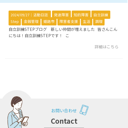
2024/09/27｜
活動日誌
発達障害
知的障害
自立訓練
Step
金銭管理
姫路市
障害者支援
生活
調理
自立訓練STEPブログ 新しい仲間が増えました 皆さんこん
にちは！自立訓練STEPです！ こ
詳細はこちら
お問い合わせ
Contact