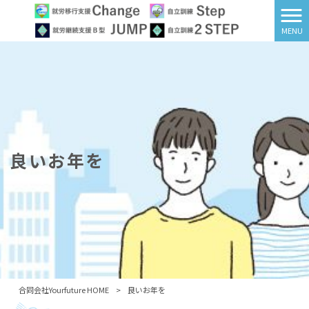
MENU
良いお年を
合同会社Yourfuture HOME
>
良いお年を