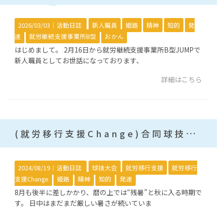
2026/03/03｜
活動日誌
新人職員
姫路
精神
知的
発
達
就労継続支援事業所B型
おかん
はじめまして。 2月16日から就労継続支援事業所B型JUMPで
新人職員としてお世話になっております、
詳細はこちら
(就労移行支援Change)合同球技大会！
2024/08/19｜
活動日誌
球技大会
就労移行支援
就労移行
支援Change
姫路
精神
知的
発達
8月も後半に差しかかり、暦の上では“残暑”と秋に入る時期で
す。 日中はまだまだ厳しい暑さが続いていま