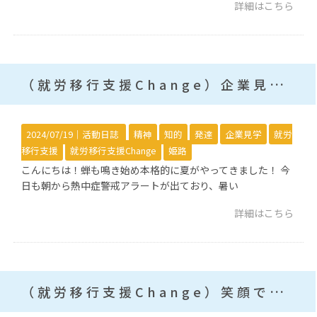
詳細はこちら
（就労移行支援Change）企業見学！
2024/07/19｜
活動日誌
精神
知的
発達
企業見学
就労
移行支援
就労移行支援Change
姫路
こんにちは！蝉も鳴き始め本格的に夏がやってきました！ 今
日も朝から熱中症警戒アラートが出ており、暑い
詳細はこちら
（就労移行支援Change）笑顔であいさつ！