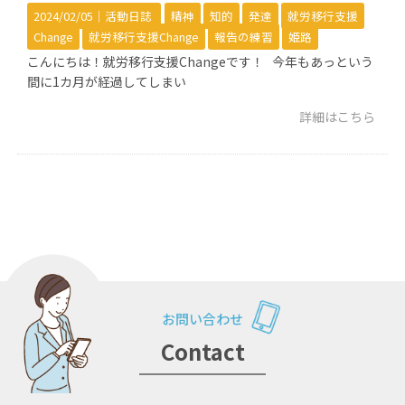
2024/02/05｜
活動日誌
精神
知的
発達
就労移行支援
Change
就労移行支援Change
報告の練習
姫路
こんにちは！就労移行支援Changeです！ 今年もあっという
間に1カ月が経過してしまい
詳細はこちら
お問い合わせ
Contact