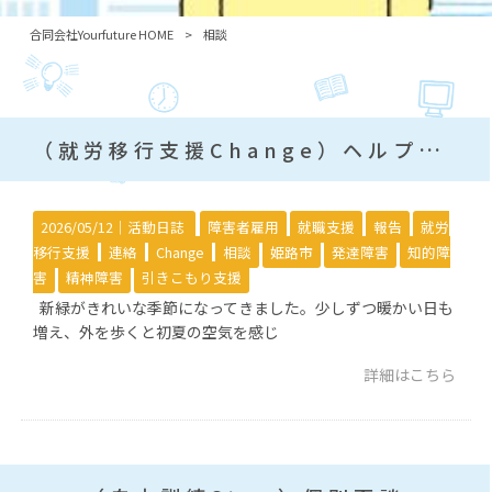
合同会社Yourfuture HOME
>
相談
（就労移行支援Change）ヘルプ発信の大切さについて
2026/05/12｜
活動日誌
障害者雇用
就職支援
報告
就労
移行支援
連絡
Change
相談
姫路市
発達障害
知的障
害
精神障害
引きこもり支援
新緑がきれいな季節になってきました。少しずつ暖かい日も
増え、外を歩くと初夏の空気を感じ
詳細はこちら