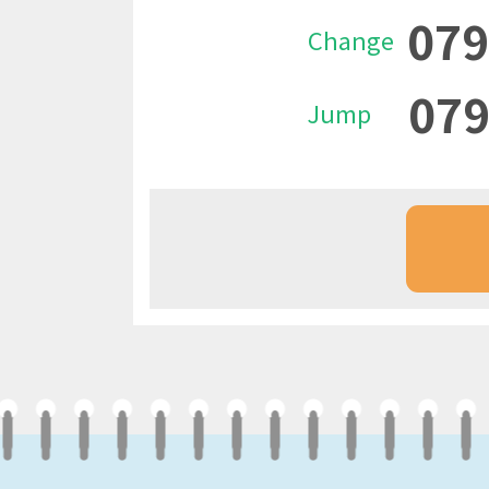
079
Change
079
Jump