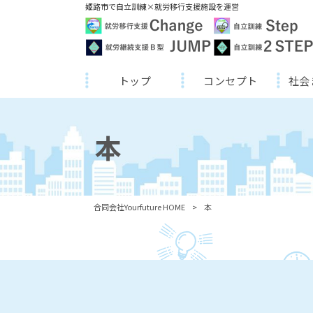
姫路市で自立訓練×就労移行支援施設を運営
トップ
コンセプト
社会
本
合同会社Yourfuture HOME
>
本