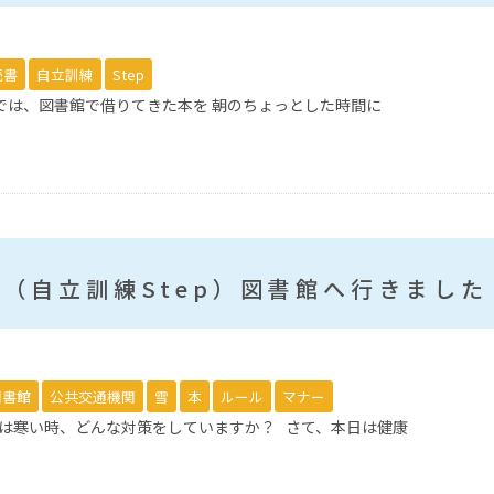
読書
自立訓練
Step
pでは、図書館で借りてきた本を 朝のちょっとした時間に
（自立訓練Step）図書館へ行きました
図書館
公共交通機関
雪
本
ルール
マナー
んは寒い時、どんな対策をしていますか？ さて、本日は健康