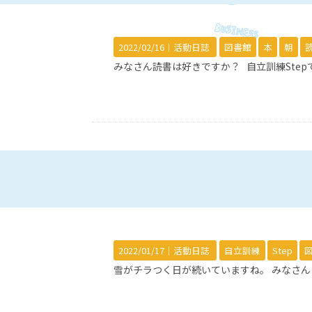
2022/02/16｜
活動日誌
図書館
本
朝
みなさん読書は好きですか？ 自立訓練Ste
2022/01/17｜
活動日誌
自立訓練
Step
雪がチラつく日が続いていますね。 みなさ