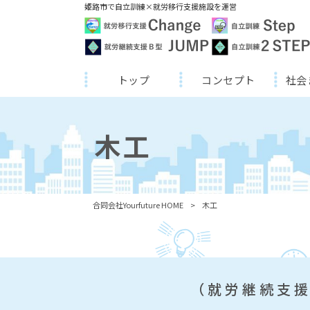
姫路市で自立訓練×就労移行支援施設を運営
トップ
コンセプト
社会
木工
合同会社Yourfuture HOME
>
木工
（就労継続支援