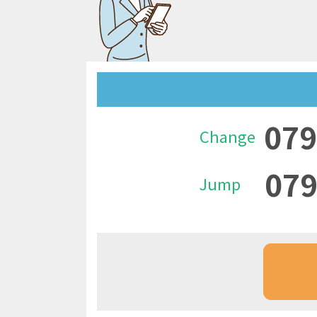
079
Change
079
Jump