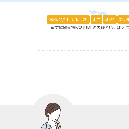
2023/03/14｜
活動日誌
木工
JUMP
就労
就労継続支援B型JUMPの内職といえばア