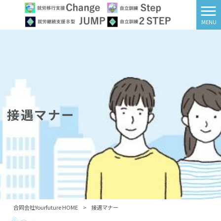
MENU
接遇マナー
合同会社Yourfuture HOME
>
接遇マナー