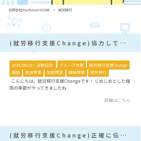
合同会社Yourfuture HOME
>
就労移行
(就労移行支援Change)協力して進めよう！オリジナルカレンダー制作
2025/06/10｜
活動日誌
グループ作業
就労移行支援Change
姫路
発達障害
知的障害
精神障害
就労移行
こんにちは、就労移行支援Changeです！ じめじめとした梅
雨の季節がやってきましたね
詳細はこちら
(就労移行支援Change)正確に伝える文章力を書こう