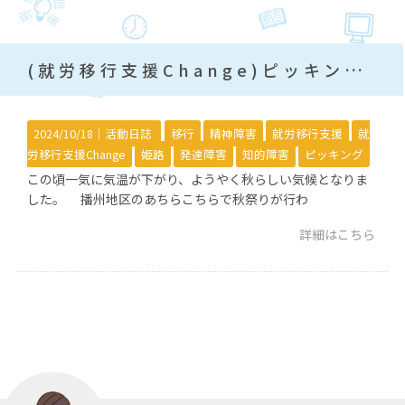
(就労移行支援Change)ピッキング作業について
2024/10/18｜
活動日誌
移行
精神障害
就労移行支援
就
労移行支援Change
姫路
発達障害
知的障害
ピッキング
この頃一気に気温が下がり、ようやく秋らしい気候となりま
した。 播州地区のあちらこちらで秋祭りが行わ
詳細はこちら