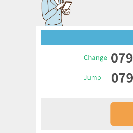
079
Change
079
Jump