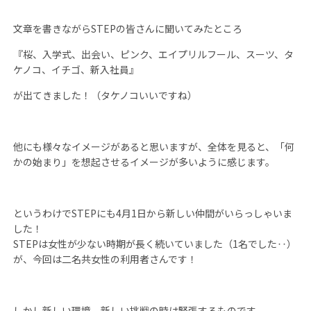
文章を書きながら
STEP
の皆さんに聞いてみたところ
『桜、入学式、出会い、ピンク、エイプリルフール、スーツ、タ
ケノコ、イチゴ、新入社員』
が出てきました！（タケノコいいですね）
他にも様々なイメージがあると思いますが、全体を見ると、「何
かの始まり」を想起させるイメージが多いように感じます。
というわけで
STEP
にも
4
月
1
日から新しい仲間がいらっしゃいま
した！
STEP
は女性が少ない時期が長く続いていました（
1
名でした‥）
が、今回は二名共女性の利用者さんです！
しかし新しい環境、新しい挑戦の時は緊張するものです。