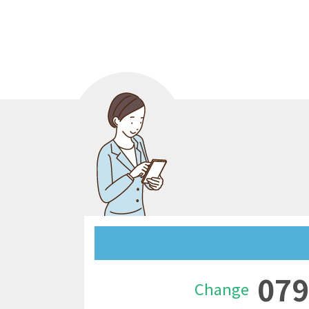
079
Change