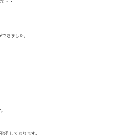
べて・・
。
ができました。
す。
が陳列してあります。