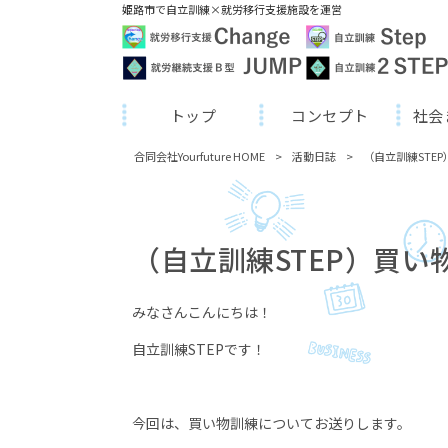
姫路市で自立訓練×就労移行支援施設を運営
トップ
コンセプト
社会
合同会社Yourfuture HOME
>
活動日誌
>
（自立訓練STE
（自立訓練STEP）買い
みなさんこんにちは！
自立訓練
STEP
です！
今回は、買い物訓練についてお送りします。