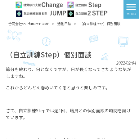
MENU
合同会社Yourfuture HOME
>
活動日誌
>
（自立訓練Step）個別面談
（自立訓練Step）個別面談
2022/02/04
節分も終わり、何となくですが、日が長くなってきたような気が
しますね。
これからどんどん春めいてくると思うと楽しみです。
さて、自立訓練
Step
では週
1
回、職員との個別面談の時間を設け
ています。