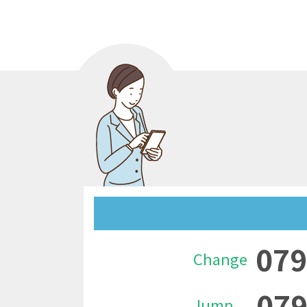
079
Change
079
Jump