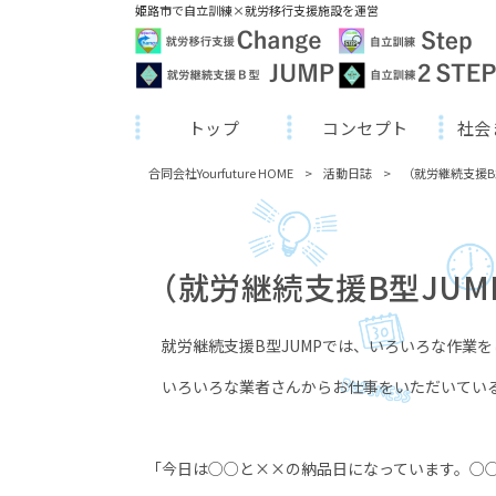
姫路市で自立訓練×就労移行支援施設を運営
トップ
コンセプト
社会
合同会社Yourfuture HOME
>
活動日誌
>
（就労継続支援B
（就労継続支援B型JUM
就労継続支援B型JUMPでは、いろいろな作業
いろいろな業者さんからお仕事をいただいている
「今日は○○と××の納品日になっています。○