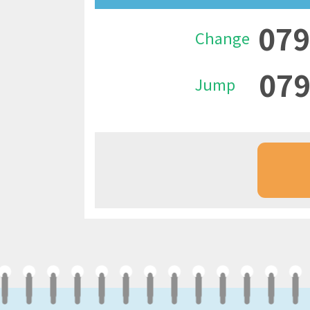
079
Change
079
Jump