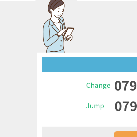
079
Change
079
Jump