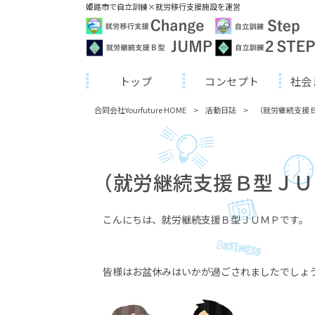
姫路市で自立訓練×就労移行支援施設を運営
トップ
コンセプト
社会
合同会社Yourfuture HOME
>
活動日誌
>
（就労継続支援
（就労継続支援Ｂ型ＪＵ
こんにちは、就労継続支援Ｂ型ＪＵＭＰです。
皆様はお盆休みはいかが過ごされましたでしょ