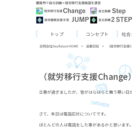
姫路市で自立訓練×就労移行支援施設を運営
トップ
コンセプト
社会
合同会社Yourfuture HOME
>
活動日誌
>
（就労移行支援C
（就労移行支援Chang
立春が過ぎましたが、雪がはらはらと舞う寒い日
さて、本日は電話応対についてです。
ほとんどの人は電話をした事があるかと思います