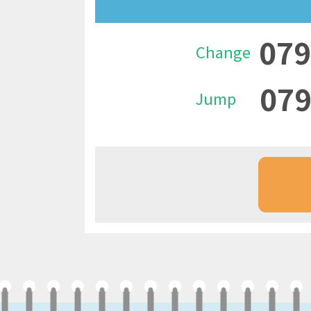
079
Change
079
Jump