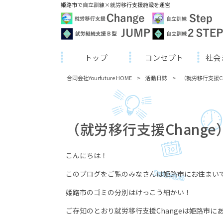
姫路市で自立訓練×就労移行支援施設を運営
トップ
コンセプト
社会
合同会社Yourfuture HOME
>
活動日誌
>
（就労移行支援C
（就労移行支援Chang
こんにちは！
このブログをご覧のみなさんは姫路市にお住まい
姫路市のゴミの分別はけっこう細かい！
ご存知のとおり就労移行支援
Change
は姫路市に