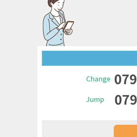
079
Change
079
Jump