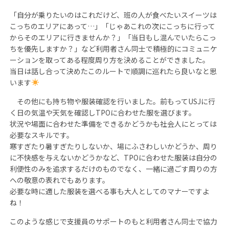
「自分が乗りたいのはこれだけど、班の人が食べたいスイーツは
こっちのエリアにあって…」「じゃあこれの次にこっちに行って
からそのエリアに行きませんか？」「当日もし混んでいたらこっ
ちを優先しますか？」など利用者さん同士で積極的にコミュニケ
ーションを取ってある程度周り方を決めることができました。
当日は話し合って決めたこのルートで順調に巡れたら良いなと思
います
その他にも持ち物や服装確認を行いました。前もってUSJに行
く日の気温や天気を確認しTPOに合わせた服を選びます。
状況や場面に合わせた準備をできるかどうかも社会人にとっては
必要なスキルです。
寒すぎたり暑すぎたりしないか、場にふさわしいかどうか、周り
に不快感を与えないかどうかなど、TPOに合わせた服装は自分の
利便性のみを追求するだけのものでなく、一緒に過ごす周りの方
への敬意の表れでもあります。
必要な時に適した服装を選べる事も大人としてのマナーですよ
ね！
このような感じで支援員のサポートのもと利用者さん同士で協力