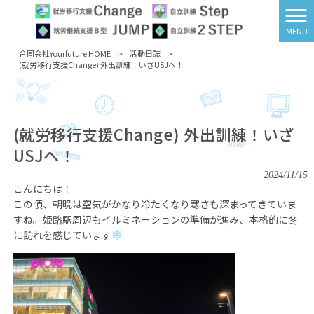
MENU
合同会社Yourfuture HOME
>
活動日誌
>
(就労移行支援Change) 外出訓練！いざUSJへ！
(就労移行支援Change) 外出訓練！いざ
USJへ！
2024/11/15
こんにちは！
この頃、朝晩は空気がかなり冷たくなり寒さも深まってきていま
すね。姫路駅周辺もイルミネーションの準備が進み、本格的に冬
に訪れを感じています