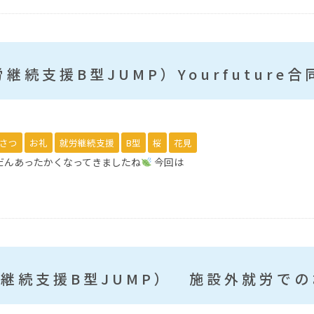
継続支援B型JUMP）Yourfuture
さつ
お礼
就労継続支援
B型
桜
花見
んだんあったかくなってきましたね
今回は
継続支援B型JUMP） 施設外就労で