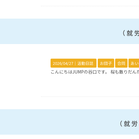
（就労
2026/04/27｜
活動日誌
お団子
合同
あい
こんにちはJUMPの谷口です。 桜も散りだ
（就労