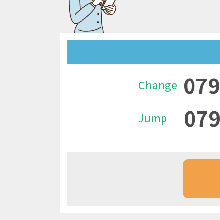
079
Change
079
Jump