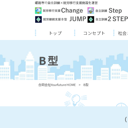
姫路市で自立訓練×就労移行支援施設を運営
トップ
コンセプト
社会
B型
合同会社Yourfuture HOME
>
B型
（