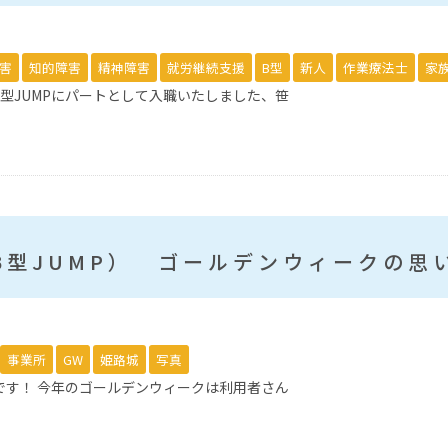
害
知的障害
精神障害
就労継続支援
B型
新人
作業療法士
家
型JUMPにパートとして入職いたしました、笹
B型JUMP） ゴールデンウィークの思
事業所
GW
姫路城
写真
です！ 今年のゴールデンウィークは利用者さん