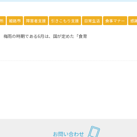
所
姫路市
障害者支援
引きこもり支援
日常生活
食事マナー
感
。 梅雨の時期である6月は、国が定めた「食育
お問い合わせ