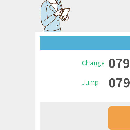
079
Change
079
Jump