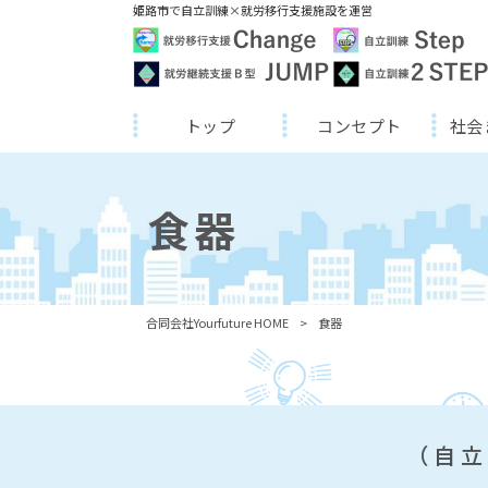
姫路市で自立訓練×就労移行支援施設を運営
トップ
コンセプト
社会
食器
合同会社Yourfuture HOME
>
食器
（自立