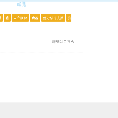
謝
箸
自立訓練
食器
就労移行支援
姿
詳細はこちら