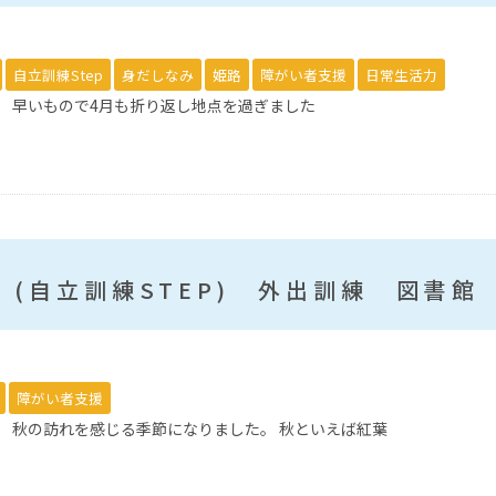
自立訓練Step
身だしなみ
姫路
障がい者支援
日常生活力
。 早いもので4月も折り返し地点を過ぎました
(自立訓練STEP) 外出訓練 図書館
障がい者支援
。 秋の訪れを感じる季節になりました。 秋といえば紅葉