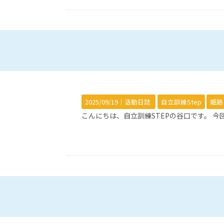
2025/09/19｜
活動日誌
自立訓練Step
姫路
こんにちは、自立訓練STEPの谷口です。 