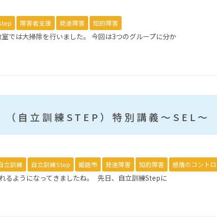
tep
障害者支援
発達障害
知的障害
室では大掃除を行いました。 今回は3つのグループに分か
（自立訓練STEP）特別講義～SEL～
自立訓練
自立訓練Step
姫路市
発達障害
知的障害
感情のコントロ
れるようになってきましたね。 先日、自立訓練Stepに