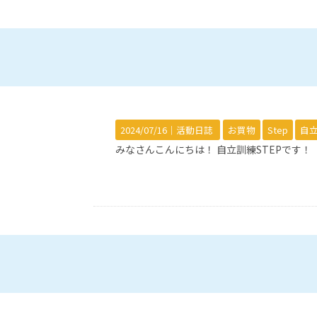
2024/07/16｜
活動日誌
お買物
Step
自立
みなさんこんにちは！ 自立訓練STEPです