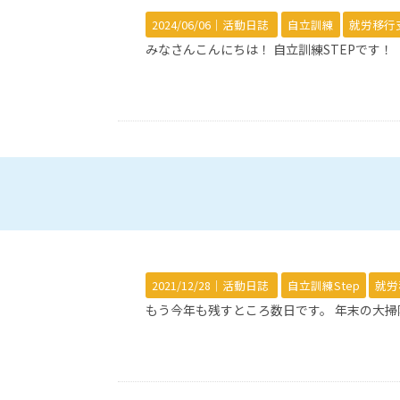
2024/06/06｜
活動日誌
自立訓練
就労移行
みなさんこんにちは！ 自立訓練STEPです
2021/12/28｜
活動日誌
自立訓練Step
就労
もう今年も残すところ数日です。 年末の大掃除