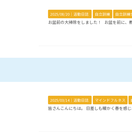
2025/08/20｜
活動日誌
自立訓練
自立訓練S
お盆前の大掃除をしました！ お盆を前に、教
2025/03/14｜
活動日誌
マインドフルネス
皆さんこんにちは。 日差しも暖かく春を感じ