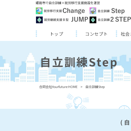
姫路市で自立訓練×就労移行支援施設を運営
トップ
コンセプト
社会
自立訓練Step
合同会社Yourfuture HOME
>
自立訓練Step
(