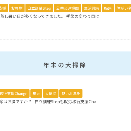
支援
お買物
自立訓練Step
公共交通機関
生活訓練
姫路
障がい
！ 蒸し暑い日が多くなってきました。 季節の変わり目は
年末の大掃除
移行支援Change
年末
大掃除
良いお年を
はお済ですか？ 自立訓練Stepも就労移行支援Cha