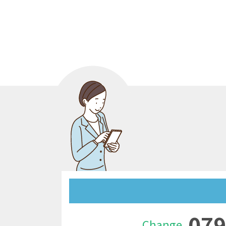
079
Change