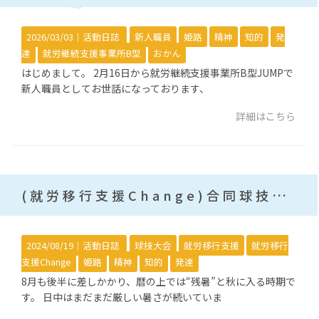
2026/03/03｜
活動日誌
新人職員
姫路
精神
知的
発
達
就労継続支援事業所B型
おかん
はじめまして。 2月16日から就労継続支援事業所B型JUMPで
新人職員としてお世話になっております、
詳細はこちら
(就労移行支援Change)合同球技大会！
2024/08/19｜
活動日誌
球技大会
就労移行支援
就労移行
支援Change
姫路
精神
知的
発達
8月も後半に差しかかり、暦の上では“残暑”と秋に入る時期で
す。 日中はまだまだ厳しい暑さが続いていま