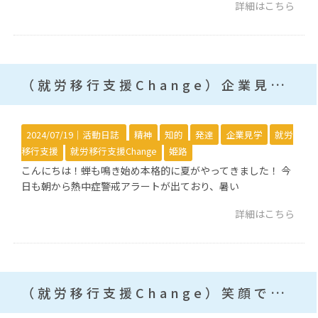
詳細はこちら
（就労移行支援Change）企業見学！
2024/07/19｜
活動日誌
精神
知的
発達
企業見学
就労
移行支援
就労移行支援Change
姫路
こんにちは！蝉も鳴き始め本格的に夏がやってきました！ 今
日も朝から熱中症警戒アラートが出ており、暑い
詳細はこちら
（就労移行支援Change）笑顔であいさつ！