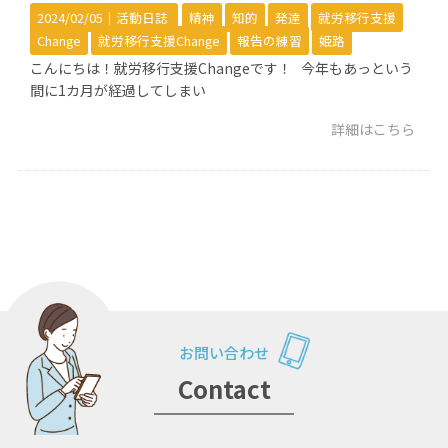
2024/02/05｜
活動日誌
精神
知的
発達
就労移行支援
Change
就労移行支援Change
報告の練習
姫路
こんにちは！就労移行支援Changeです！ 今年もあっという
間に1カ月が経過してしまい
詳細はこちら
お問い合わせ
Contact