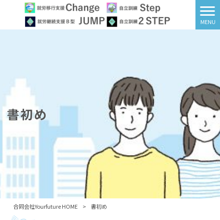
MENU
書初め
合同会社Yourfuture HOME
>
書初め