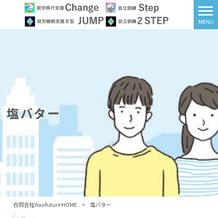
MENU
塩バター
合同会社Yourfuture HOME
>
塩バター