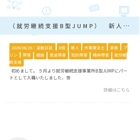
（就労継続支援B型JUMP） 新人職員紹介
2026/06/26｜
活動日誌
B型
新人
作業療法士
家族
プ
リン
障害
姫路
発達障害
知的障害
精神障害
就労継
続支援
初めまして。 ５月より就労継続支援事業所B型JUMPにパー
トとして入職いたしました、笹
詳細はこちら