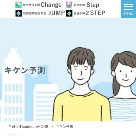
MENU
キケン予測
合同会社Yourfuture HOME
>
キケン予測