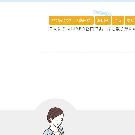
2026/04/27｜
活動日誌
お団子
合同
あい
こんにちはJUMPの谷口です。 桜も散りだ