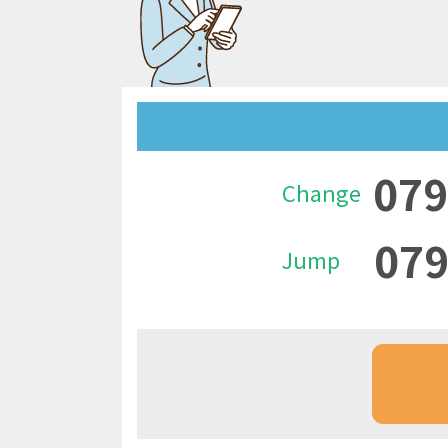
079
Change
079
Jump