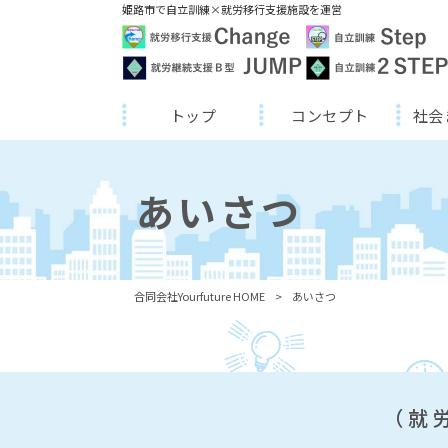
姫路市で自立訓練×就労移行支援施設を運営
トップ
コンセプト
社会
あいさつ
合同会社Yourfuture HOME
>
あいさつ
（就労