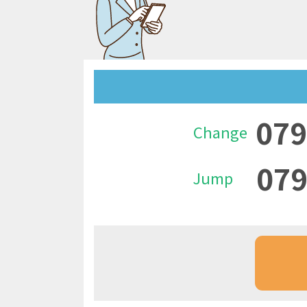
079
Change
079
Jump