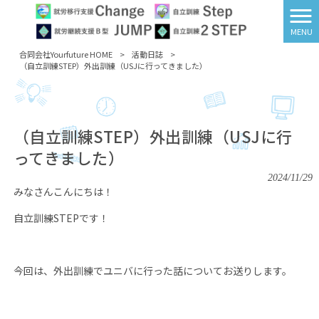
MENU
合同会社Yourfuture HOME
>
活動日誌
>
（自立訓練STEP）外出訓練（USJに行ってきました）
（自立訓練STEP）外出訓練（USJに行
ってきました）
2024/11/29
みなさんこんにちは！
自立訓練
STEP
です！
今回は、外出訓練でユニバに行った話についてお送りします。