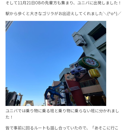
そして
11
月
21
日
OB
の先輩方も集まり、ユニバに出発しました！
駅から歩くと大きなゴリラがお出迎えしてくれました＼
(^o^)
／
ユニバでは乗り物に乗る班と乗り物に乗らない班に分かれまし
た！
皆で事前に回るルートも話し合っていたので、「あそこに行こ